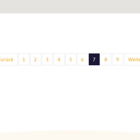
Zurück
1
2
3
4
5
6
7
8
9
Weit