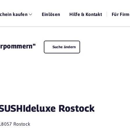
chein kaufen
Einlösen
Hilfe & Kontakt
Für Fir
orpommern"
Suche ändern
SUSHIdeluxe Rostock
18057 Rostock