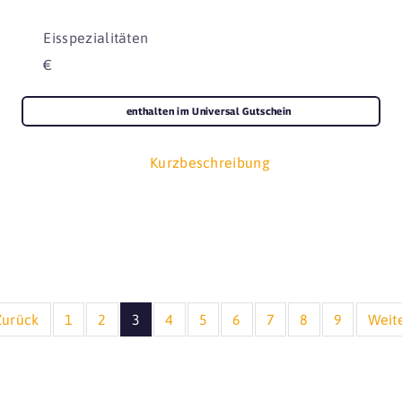
Eisspezialitäten
€
enthalten im Universal Gutschein
Kurzbeschreibung
Zurück
1
2
3
4
5
6
7
8
9
Weit