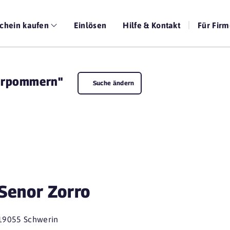
chein kaufen
Einlösen
Hilfe & Kontakt
Für Fir
orpommern"
Suche ändern
Senor Zorro
19055 Schwerin