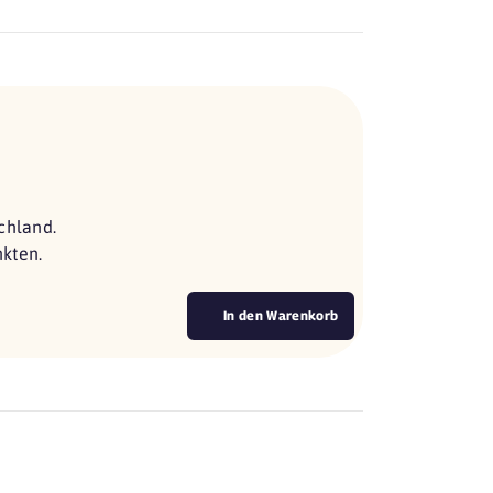
chland.
nkten.
In den Warenkorb