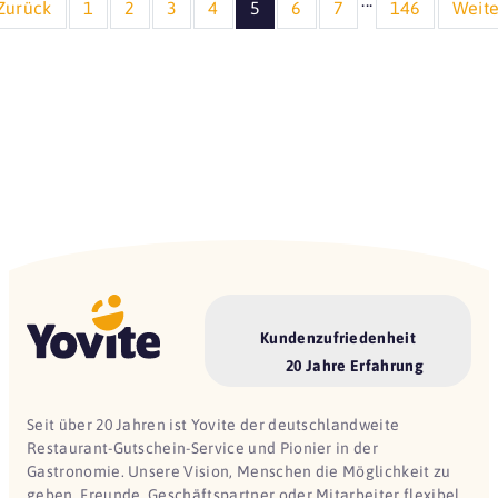
...
Zurück
1
2
3
4
5
6
7
146
Weite
Kundenzufriedenheit
20 Jahre Erfahrung
Seit über 20 Jahren ist Yovite der deutschlandweite
Restaurant-Gutschein-Service und Pionier in der
Gastronomie. Unsere Vision, Menschen die Möglichkeit zu
geben, Freunde, Geschäftspartner oder Mitarbeiter flexibel