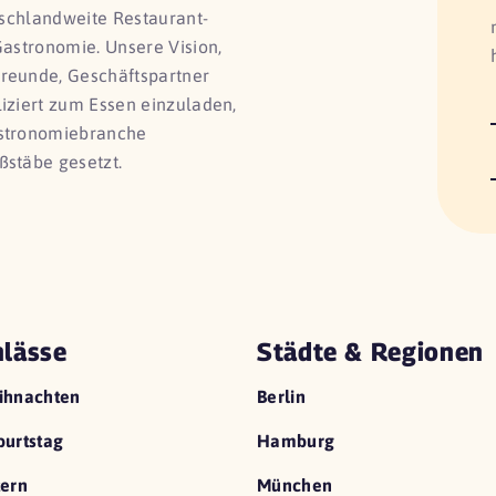
utschlandweite Restaurant-
Gastronomie. Unsere Vision,
Freunde, Geschäftspartner
liziert zum Essen einzuladen,
astronomiebranche
ßstäbe gesetzt.
lässe
Städte & Regionen
ihnachten
Berlin
urtstag
Hamburg
ern
München