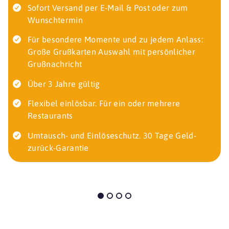
Sofort Versand per E-Mail & Post oder zum
Wunschtermin
Für besondere Momente und zu jedem Anlass:
Große Grußkarten Auswahl mit persönlicher
Grußnachricht
Über 3 Jahre gültig
Flexibel einlösbar. Für ein oder mehrere
Restaurants
Umtausch- und Einlöseschutz. 30 Tage Geld-
zurück-Garantie