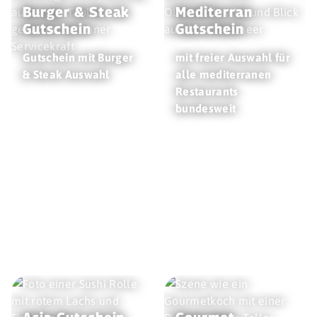
Burger & Steak
Mediterran
Gutschein
Gutschein
Gutschein mit Burger
mit freier Auswahl für
& Steak Auswahl
alle mediterranen
Restaurants
bundesweit