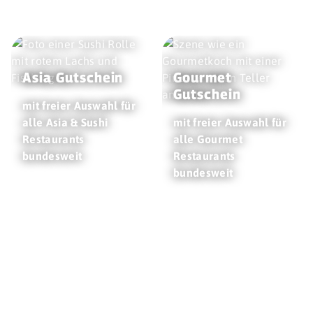
Asia Gutschein
Gourmet
Gutschein
mit freier Auswahl für
alle Asia & Sushi
mit freier Auswahl für
Restaurants
alle Gourmet
bundesweit
Restaurants
bundesweit