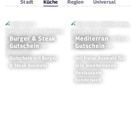
Stadt
Küche
Region
Universal
Burger & Steak
Mediterran
Gutschein
Gutschein
Gutschein mit Burger
mit freier Auswahl für
& Steak Auswahl
alle mediterranen
Restaurants
bundesweit