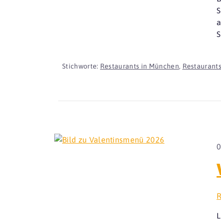
S
a
S
Stichworte:
Restaurants in München
,
Restaurants
0
R
L