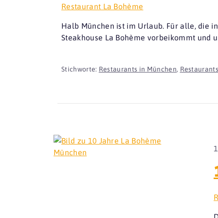
Restaurant La Bohème
Halb München ist im Urlaub. Für alle, die i
Steakhouse La Bohème vorbeikommt und un
Stichworte:
Restaurants in München
,
Restaurants
1
R
D