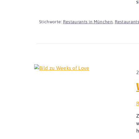
s
Stichworte:
Restaurants in München
,
Restaurants
2
R
Z
w
h