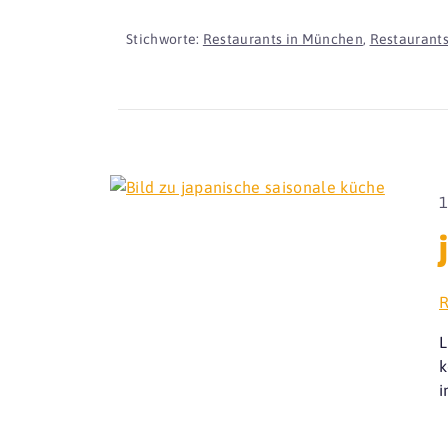
Stichworte:
Restaurants in München
,
Restaurants
1
R
L
k
i