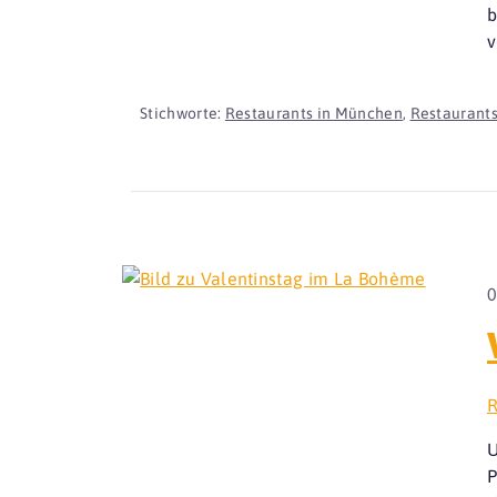
b
v
Stichworte:
Restaurants in München
,
Restaurants
0
R
U
P