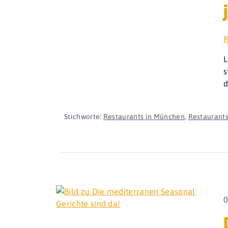
R
L
s
d
Stichworte:
Restaurants in München
,
Restaurants
0