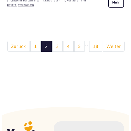
Stichworte:
Restaurants in Kraiburg am Inn
,
Restaurants in
Mehr
Bayern
,
Weinwelten
...
Zurück
1
2
3
4
5
18
Weiter