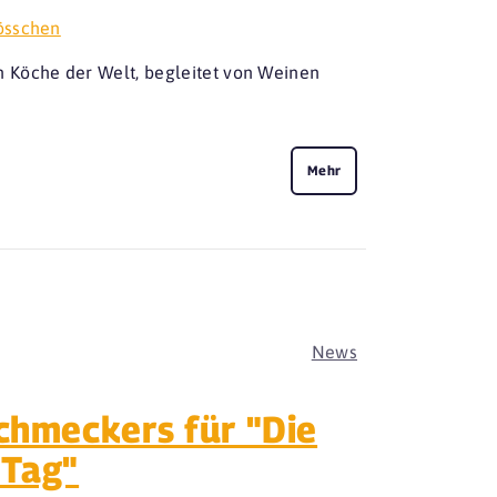
össchen
 Köche der Welt, begleitet von Weinen
Mehr
News
schmeckers für "Die
 Tag"