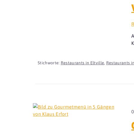
R
A
K
Stichworte:
Restaurants in Eltville
,
Restaurants i
0