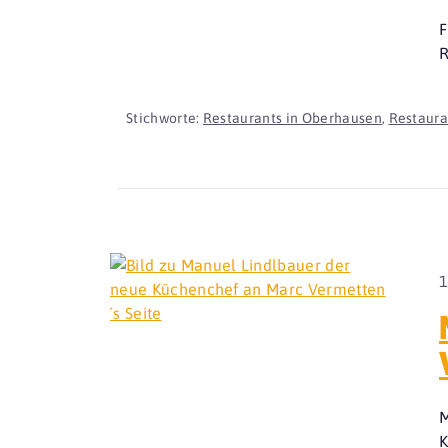
F
R
Stichworte:
Restaurants in Oberhausen
,
Restaura
1
M
K