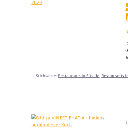
R
D
0
a
Stichworte:
Restaurants in Eltville
,
Restaurants i
1