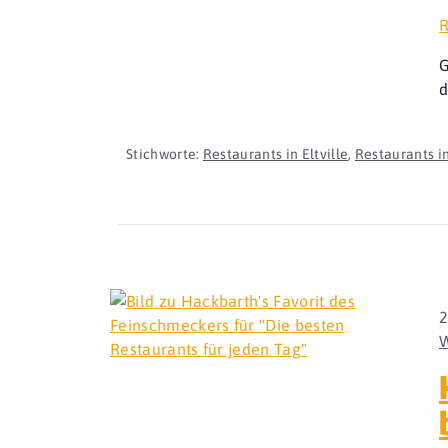
R
G
d
Stichworte:
Restaurants in Eltville
,
Restaurants i
2
W