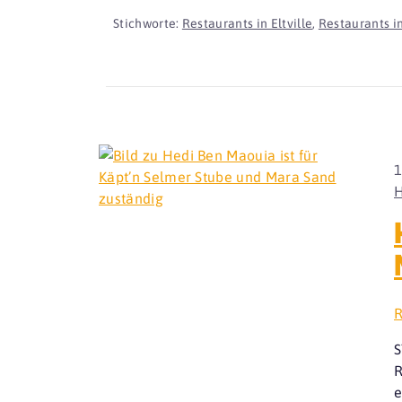
Stichworte:
Restaurants in Eltville
,
Restaurants i
1
H
R
S
R
e