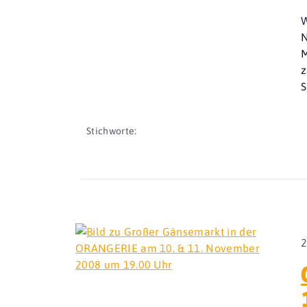
W
N
M
z
S
Stichworte:
2