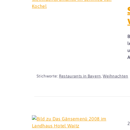
B
l
u
A
Stichworte:
Restaurants in Bayern
,
Weihnachten
2