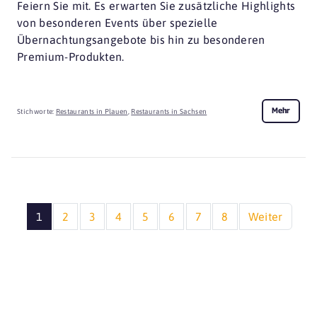
Feiern Sie mit. Es erwarten Sie zusätzliche Highlights
von besonderen Events über spezielle
Übernachtungsangebote bis hin zu besonderen
Premium-Produkten.
Mehr
Stichworte:
Restaurants in Plauen
,
Restaurants in Sachsen
1
2
3
4
5
6
7
8
Weiter