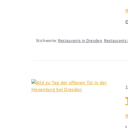
R
D
Stichworte:
Restaurants in Dresden
,
Restaurants 
1
R
L