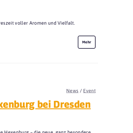
reszeit voller Aromen und Vielfalt.
Mehr
News
/
Event
exenburg bei Dresden
 die Hexenburg – die neue, ganz besondere