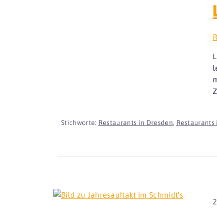
R
L
l
m
Z
Stichworte:
Restaurants in Dresden
,
Restaurants 
2