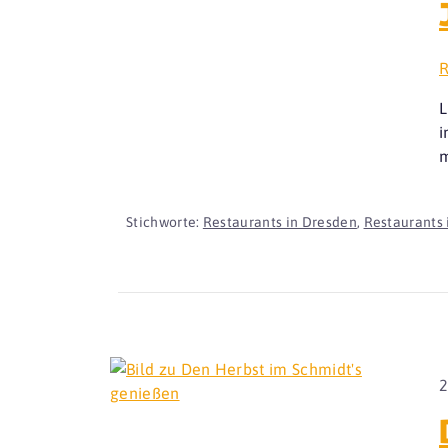
R
L
i
m
Stichworte:
Restaurants in Dresden
,
Restaurants 
2