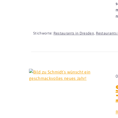
s
m
n
Stichworte:
Restaurants in Dresden
,
Restaurants 
0
R