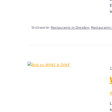
E
i
Stichworte:
Restaurants in Dresden
,
Restaurants 
1
R
L
s