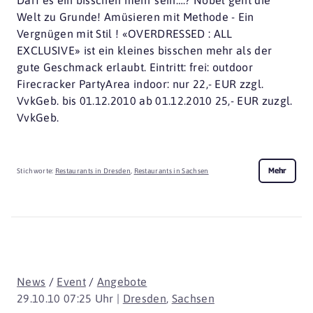
Darf es ein bisschen mehr sein….? Nobel geht die
Welt zu Grunde! Amüsieren mit Methode - Ein
Vergnügen mit Stil ! «OVERDRESSED : ALL
EXCLUSIVE» ist ein kleines bisschen mehr als der
gute Geschmack erlaubt. Eintritt: frei: outdoor
Firecracker PartyArea indoor: nur 22,- EUR zzgl.
VvkGeb. bis 01.12.2010 ab 01.12.2010 25,- EUR zuzgl.
VvkGeb.
Mehr
Stichworte:
Restaurants in Dresden
,
Restaurants in Sachsen
News
/
Event
/
Angebote
29.10.10 07:25 Uhr |
Dresden
,
Sachsen