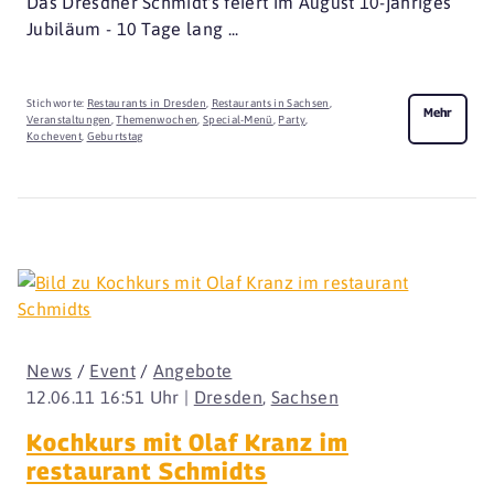
Das Dresdner Schmidt's feiert im August 10-jähriges
Jubiläum - 10 Tage lang ...
Stichworte:
Restaurants in Dresden
,
Restaurants in Sachsen
,
Mehr
Veranstaltungen
,
Themenwochen
,
Special-Menü
,
Party
,
Kochevent
,
Geburtstag
News
/
Event
/
Angebote
12.06.11 16:51 Uhr |
Dresden
,
Sachsen
Kochkurs mit Olaf Kranz im
restaurant Schmidts