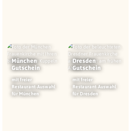
München
Dresden
Gutschein
Gutschein
mit freier
mit freier
Restaurant-Auswahl
Restaurant-Auswahl
für München
für Dresden