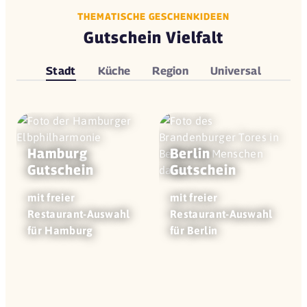
THEMATISCHE GESCHENKIDEEN
Gutschein Vielfalt
Stadt
Küche
Region
Universal
Hamburg
Berlin
Gutschein
Gutschein
mit freier
mit freier
Restaurant-Auswahl
Restaurant-Auswahl
für Hamburg
für Berlin