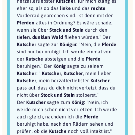
herzallerliebster
Kutscher
, für mich klang es
eher so, als ob das
linke
und das
rechte
Vorderrad gebrochen sind. Ist denn mit den
Pferden
alles in Ordnung? Es wäre schade,
wenn sie über
Stock und Stein
durch den
tiefen, dunklen Wald
fliehen würden." Der
Kutscher
sagte zur
Königin
: "Nein, die
Pferde
sind nur beunruhigt. Ich werde einmal von
der
Kutsche
absteigen und die
Pferde
beruhigen." Der
König
sagte zu seinem
Kutscher
: "
Kutscher
,
Kutscher
, mein lieber
Kutscher
, mein herzallerliebster
Kutscher
,
pass auf, dass du dich nicht verletzt, dass du
nicht über
Stock und Stein
stolperst."
Der
Kutscher
sagte zum
König
: "Nein, ich
werde mich schon nicht verletzen. Ich werde
auch gleich, nachdem ich die
Pferde
beruhigt habe, nach den Rädern sehen und
prüfen, ob die
Kutsche
noch voll intakt ist."