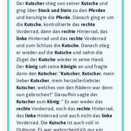
Der
Kutscher
stieg von seiner
Kutsche
und
ging über
Stock und Stein
zu den
Pferden
und beruhigte die
Pferde
. Danach ging er um
die
Kutsche
, kontrollierte das
rechte
Vorderrad, dann das
rechte
Hinterrad, das
linke
Hinterrad und das
rechte
Vorderrad
und zum Schluss die
Kutsche
. Danach stieg
er wieder auf die
Kutsche
und nahm die
Zügel der
Kutsche
wieder in seine Hand.
Der
König
sah seine
Königin
an und fragte
dann den
Kutscher
: "
Kutscher
,
Kutscher
, mein
lieber
Kutscher
, mein herzallerliebster
Kutscher
, welches von den Rädern war denn
nun gebrochen?" Daraufhin sagte der
Kutscher
zum
König
: " Es war weder das
rechte
Vorderrad, noch das
rechte
Hinterrad,
das
linke
Hinterrad und auch nicht das
linke
Vorderrad. Die
Kutsche
ist auch voll in
Ordnung. Es war wahrscheinlich nur ein