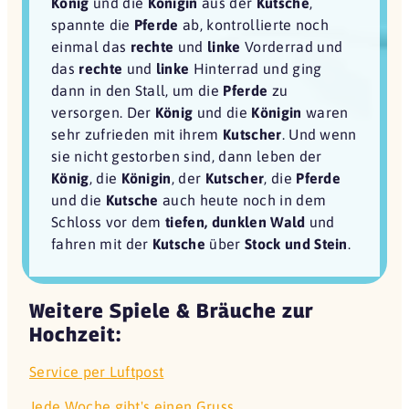
König
und die
Königin
aus der
Kutsche
,
spannte die
Pferde
ab, kontrollierte noch
einmal das
rechte
und
linke
Vorderrad und
das
rechte
und
linke
Hinterrad und ging
dann in den Stall, um die
Pferde
zu
versorgen. Der
König
und die
Königin
waren
sehr zufrieden mit ihrem
Kutscher
. Und wenn
sie nicht gestorben sind, dann leben der
König
, die
Königin
, der
Kutscher
, die
Pferde
und die
Kutsche
auch heute noch in dem
Schloss vor dem
tiefen, dunklen Wald
und
fahren mit der
Kutsche
über
Stock und Stein
.
Weitere Spiele & Bräuche zur
Hochzeit:
Service per Luftpost
Jede Woche gibt's einen Gruss