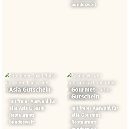
bundesweit
Asia Gutschein
Gourmet
Gutschein
mit freier Auswahl für
alle Asia & Sushi
mit freier Auswahl für
Restaurants
alle Gourmet
bundesweit
Restaurants
bundesweit