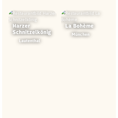
Harzer
La Bohème
Schnitzel­könig
München
Lautenthal