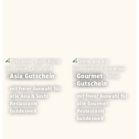
Asia Gutschein
Gourmet
Gutschein
mit freier Auswahl für
alle Asia & Sushi
mit freier Auswahl für
Restaurants
alle Gourmet
bundesweit
Restaurants
bundesweit