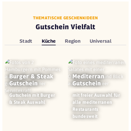
THEMATISCHE GESCHENKIDEEN
Gutschein Vielfalt
Stadt
Küche
Region
Universal
Burger & Steak
Mediterran
Gutschein
Gutschein
Gutschein mit Burger
mit freier Auswahl für
& Steak Auswahl
alle mediterranen
Restaurants
bundesweit