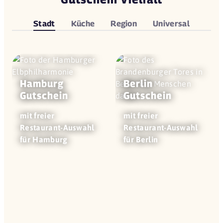
Stadt
Küche
Region
Universal
Hamburg
Berlin
Gutschein
Gutschein
mit freier
mit freier
Restaurant-Auswahl
Restaurant-Auswahl
für Hamburg
für Berlin