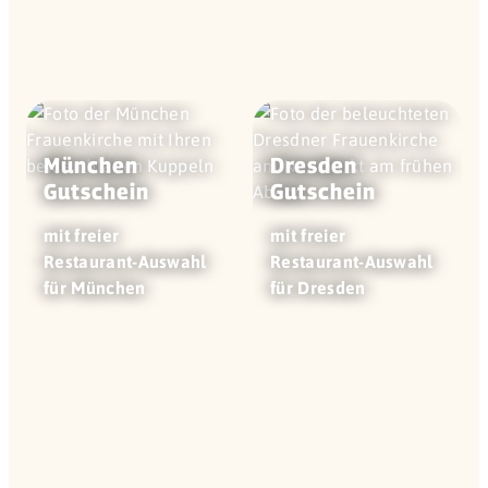
München
Dresden
Gutschein
Gutschein
mit freier
mit freier
Restaurant-Auswahl
Restaurant-Auswahl
für München
für Dresden