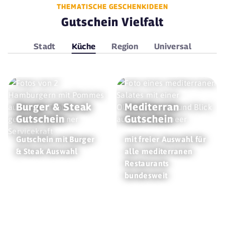
THEMATISCHE GESCHENKIDEEN
Gutschein Vielfalt
Stadt
Küche
Region
Universal
Burger & Steak
Mediterran
Gutschein
Gutschein
Gutschein mit Burger
mit freier Auswahl für
& Steak Auswahl
alle mediterranen
Restaurants
bundesweit