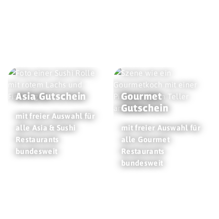
Asia Gutschein
Gourmet
Gutschein
mit freier Auswahl für
alle Asia & Sushi
mit freier Auswahl für
Restaurants
alle Gourmet
bundesweit
Restaurants
bundesweit