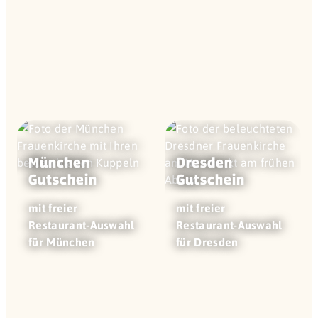
München
Dresden
Gutschein
Gutschein
mit freier
mit freier
Restaurant-Auswahl
Restaurant-Auswahl
für München
für Dresden