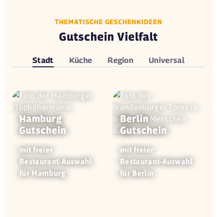
THEMATISCHE GESCHENKIDEEN
Gutschein Vielfalt
Stadt
Küche
Region
Universal
Hamburg
Berlin
Gutschein
Gutschein
mit freier
mit freier
Restaurant-Auswahl
Restaurant-Auswahl
für Hamburg
für Berlin