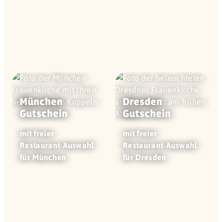
München
Dresden
Gutschein
Gutschein
mit freier
mit freier
Restaurant-Auswahl
Restaurant-Auswahl
für München
für Dresden