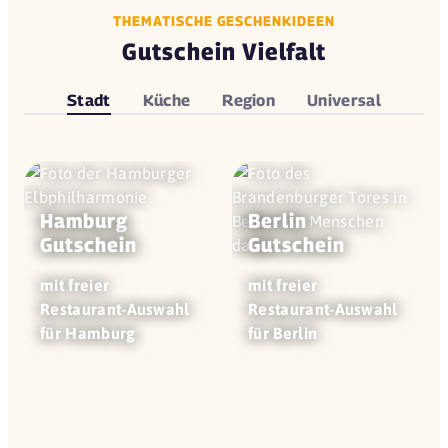
THEMATISCHE GESCHENKIDEEN
Gutschein Vielfalt
Stadt
Küche
Region
Universal
Hamburg
Berlin
Gutschein
Gutschein
mit freier
mit freier
Restaurant-Auswahl
Restaurant-Auswahl
für Hamburg
für Berlin