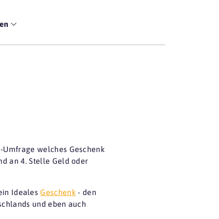
men
sa-Umfrage welches Geschenk
d an 4. Stelle
Geld oder
ein Ideales
Geschenk
- den
utschlands und eben auch