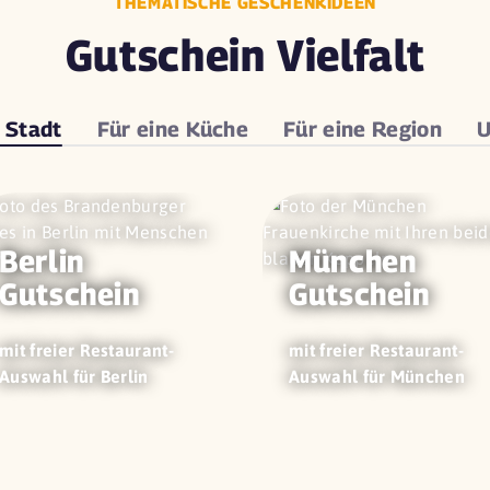
THEMATISCHE GESCHENKIDEEN
Gutschein Vielfalt
e
Stadt
Für eine
Küche
Für eine
Region
U
Berlin
München
Gutschein
Gutschein
mit freier Restaurant-
mit freier Restaurant-
Auswahl für Berlin
Auswahl für München