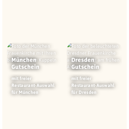
München
Dresden
Gutschein
Gutschein
mit freier
mit freier
Restaurant-Auswahl
Restaurant-Auswahl
für München
für Dresden