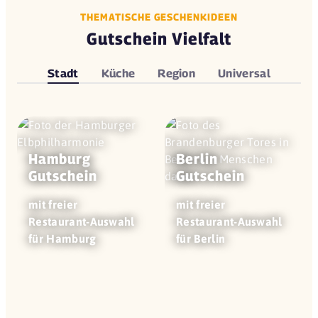
THEMATISCHE GESCHENKIDEEN
Gutschein Vielfalt
Stadt
Küche
Region
Universal
Hamburg
Berlin
Gutschein
Gutschein
mit freier
mit freier
Restaurant-Auswahl
Restaurant-Auswahl
für Hamburg
für Berlin