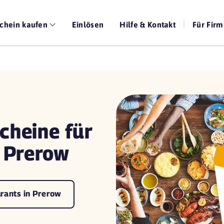
chein kaufen
Einlösen
Hilfe & Kontakt
Für Fir
cheine für
n Prerow
urants in Prerow