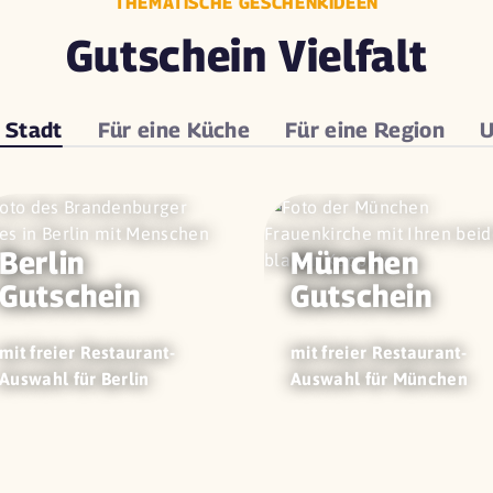
THEMATISCHE GESCHENKIDEEN
Gutschein Vielfalt
e
Stadt
Für eine
Küche
Für eine
Region
U
Berlin
München
Gutschein
Gutschein
mit freier Restaurant-
mit freier Restaurant-
Auswahl für Berlin
Auswahl für München