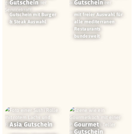
Gutschein
Gutschein
Gutschein mit Burger
mit freier Auswahl für
& Steak Auswahl
alle mediterranen
Restaurants
bundesweit
Asia Gutschein
Gourmet
Gutschein