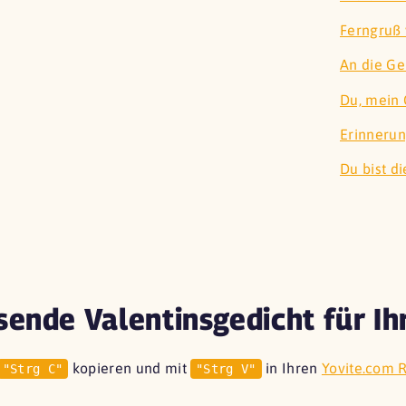
Ferngruß 
An die Ge
Du, mein 
Erinneru
Du bist di
sende Valentinsgedicht für Ih
kopieren und mit
in Ihren
Yovite.com 
"Strg C"
"Strg V"