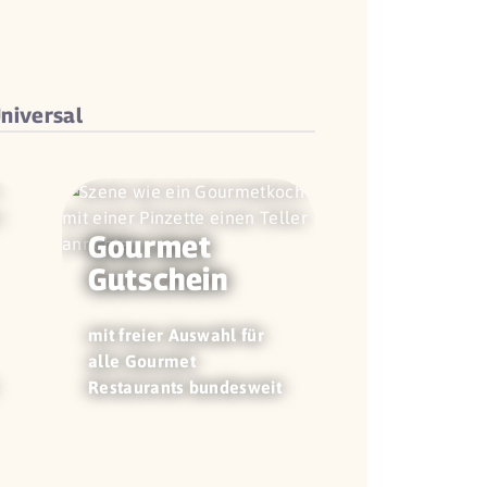
niversal
Gourmet
Gutschein
mit freier Auswahl für
alle Gourmet
Restaurants bundesweit