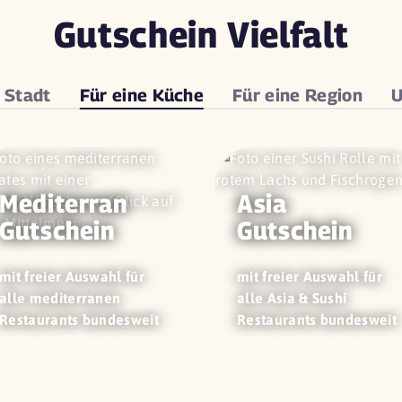
Gutschein Vielfalt
e
Stadt
Für eine
Küche
Für eine
Region
U
Mediterran
Asia
Gutschein
Gutschein
mit freier Auswahl für
mit freier Auswahl für
alle mediterranen
alle Asia & Sushi
Restaurants bundesweit
Restaurants bundesweit