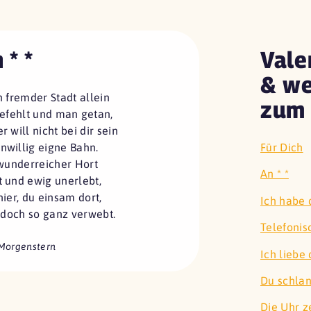
 * *
Vale
& we
 fremder Stadt allein
zum 
efehlt und man getan,
 will nicht bei dir sein
nwillig eigne Bahn.
Für Dich
wunderreicher Hort
An * *
t und ewig unerlebt,
ier, du einsam dort,
Ich habe 
 doch so ganz verwebt.
Telefonis
 Morgenstern
Ich liebe d
Du schlan
Die Uhr z