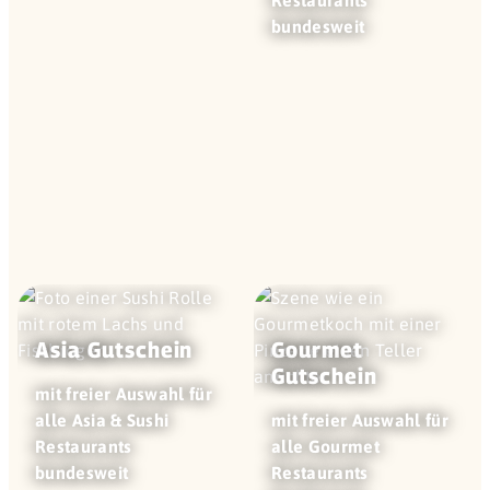
Restaurants
bundesweit
Asia Gutschein
Gourmet
Gutschein
mit freier Auswahl für
alle Asia & Sushi
mit freier Auswahl für
Restaurants
alle Gourmet
bundesweit
Restaurants