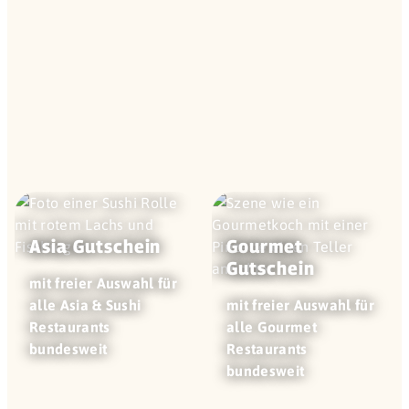
Asia Gutschein
Gourmet
Gutschein
mit freier Auswahl für
alle Asia & Sushi
mit freier Auswahl für
Restaurants
alle Gourmet
bundesweit
Restaurants
bundesweit