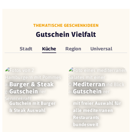
THEMATISCHE GESCHENKIDEEN
Gutschein Vielfalt
Stadt
Küche
Region
Universal
Burger & Steak
Mediterran
Gutschein
Gutschein
Gutschein mit Burger
mit freier Auswahl für
& Steak Auswahl
alle mediterranen
Restaurants
bundesweit