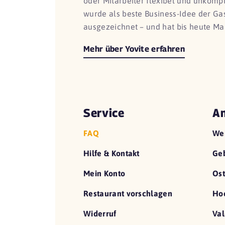
oder Mitarbeiter flexibel und unkomp
wurde als beste Business-Idee der G
ausgezeichnet – und hat bis heute Ma
Mehr über Yovite erfahren
Service
An
FAQ
We
Hilfe & Kontakt
Geb
Mein Konto
Ost
Restaurant vorschlagen
Hoc
Widerruf
Val