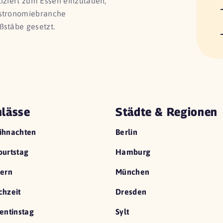
liziert zum Essen einzuladen,
astronomiebranche
ßstäbe gesetzt.
lässe
Städte & Regionen
ihnachten
Berlin
urtstag
Hamburg
ern
München
hzeit
Dresden
entinstag
Sylt