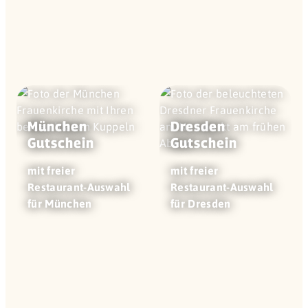
München
Dresden
Gutschein
Gutschein
mit freier
mit freier
Restaurant-Auswahl
Restaurant-Auswahl
für München
für Dresden