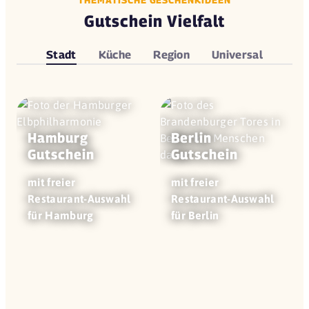
Gutschein Vielfalt
Stadt
Küche
Region
Universal
Hamburg
Berlin
Gutschein
Gutschein
mit freier
mit freier
Restaurant-Auswahl
Restaurant-Auswahl
für Hamburg
für Berlin