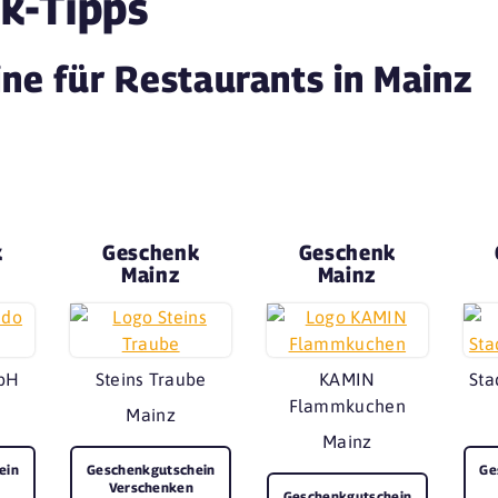
k-Tipps
ne für Restaurants in Mainz
k
Geschenk
Geschenk
Mainz
Mainz
bH
Steins Traube
KAMIN
Sta
Flammkuchen
Mainz
Mainz
ein
Geschenkgutschein
Ge
Verschenken
Geschenkgutschein