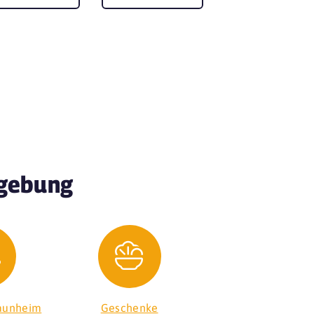
mgebung
aunheim
Geschenke