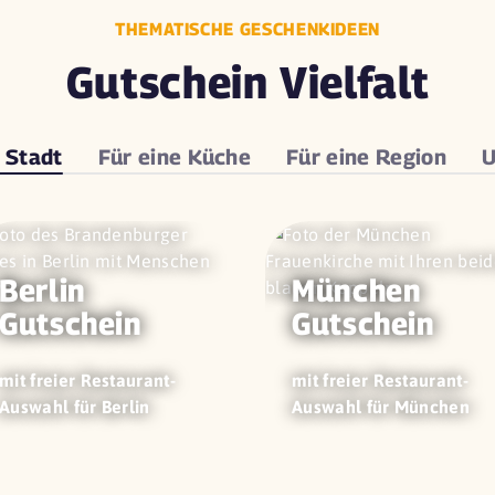
THEMATISCHE GESCHENKIDEEN
Gutschein Vielfalt
e
Stadt
Für eine
Küche
Für eine
Region
U
Berlin
München
Gutschein
Gutschein
mit freier Restaurant-
mit freier Restaurant-
Auswahl für Berlin
Auswahl für München