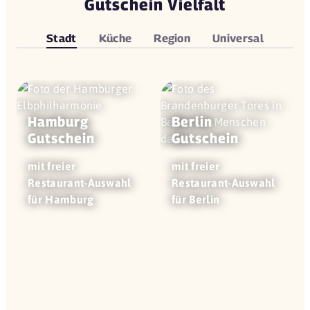
Gutschein Vielfalt
Stadt
Küche
Region
Universal
Hamburg
Berlin
Gutschein
Gutschein
mit freier
mit freier
Restaurant-Auswahl
Restaurant-Auswahl
für Hamburg
für Berlin