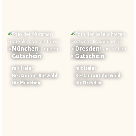
München
Dresden
Gutschein
Gutschein
mit freier
mit freier
Restaurant-Auswahl
Restaurant-Auswahl
für München
für Dresden