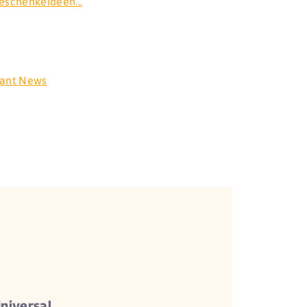
eschenkeideen...
rant News
niversal