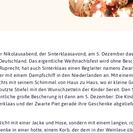
er Nikolausabend, der Sinterklaasavond, am 5. Dezember das 
Deutschland. Das eigentliche Weihnachtsfest wird ohne Bes
uprecht, hat auch Sinterklaas einen Begleiter namens Zwarte
er mit einem Dampfschiff in den Niederlanden an. Mit ein
 nachts mit seinem Schimmel von Haus zu Haus, wo er kleine 
eputzte Stiefel mit den Wunschzetteln der Kinder bereit. De
entliche große Bescherung ist dann am 5. Dezember: Die Kind
erklaas und der Zwarte Piet gerade ihre Geschenke abgeliefe
Nicht mit einer Jacke und Hose, sondern mit einem langen, r
enke in einer hotte, einem Korb, der dem in der Weinlese üb