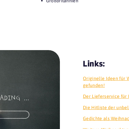
Großbritannien
Links:
Originelle Ideen für
gefunden!
Der Lieferservice fü
Die Hitliste der unb
Gedichte als Weihna