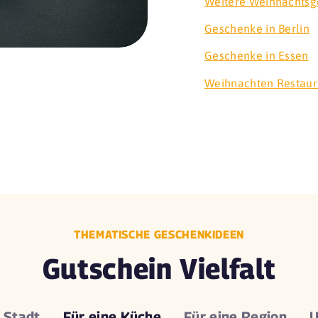
Weitere Weihnachtsg
Geschenke in Berlin
Geschenke in Essen
Weihnachten Restau
THEMATISCHE GESCHENKIDEEN
Gutschein Vielfalt
e
Stadt
Für eine
Küche
Für eine
Region
U