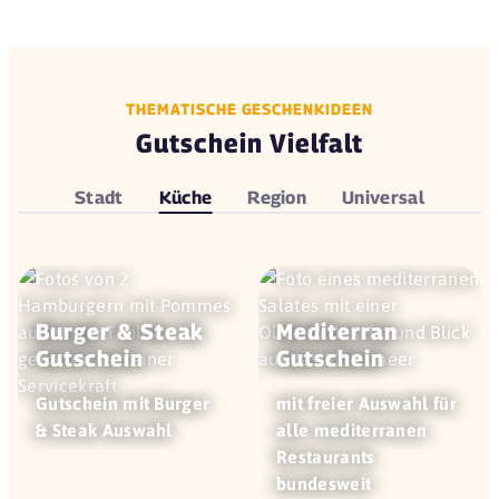
THEMATISCHE GESCHENKIDEEN
Gutschein Vielfalt
Stadt
Küche
Region
Universal
Burger & Steak
Mediterran
Gutschein
Gutschein
Gutschein mit Burger
mit freier Auswahl für
& Steak Auswahl
alle mediterranen
Restaurants
bundesweit