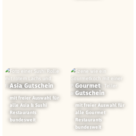
Asia Gutschein
Gourmet
Gutschein
mit freier Auswahl für
alle Asia & Sushi
mit freier Auswahl für
Restaurants
alle Gourmet
bundesweit
Restaurants
bundesweit