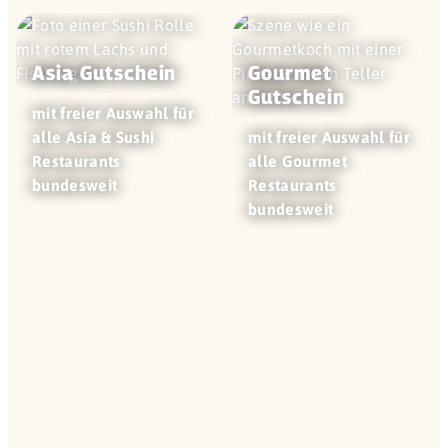
Asia Gutschein
Gourmet
Gutschein
mit freier Auswahl für
alle Asia & Sushi
mit freier Auswahl für
Restaurants
alle Gourmet
bundesweit
Restaurants
bundesweit