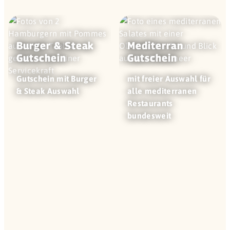
Burger & Steak
Mediterran
Gutschein
Gutschein
Gutschein mit Burger
mit freier Auswahl für
& Steak Auswahl
alle mediterranen
Restaurants
bundesweit