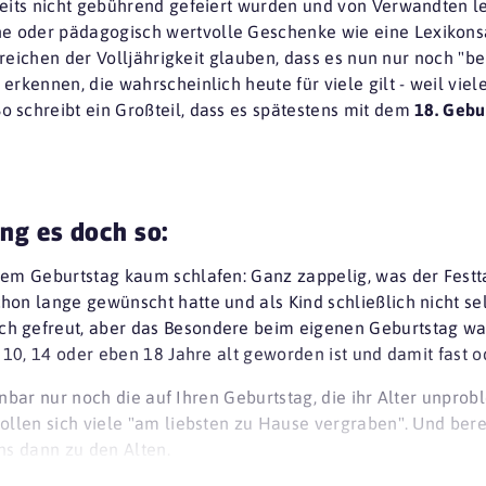
reits nicht gebührend gefeiert wurden und von Verwandten le
e oder pädagogisch wertvolle Geschenke wie eine Lexikon
 Erreichen der Volljährigkeit glauben, dass es nun nur noch 
rkennen, die wahrscheinlich heute für viele gilt - weil viele
 schreibt ein Großteil, dass es spätestens mit dem
18. Gebu
ng es doch so:
dem Geburtstag kaum schlafen: Ganz zappelig, was der Festt
on lange gewünscht hatte und als Kind schließlich nicht sel
 gefreut, aber das Besondere beim eigenen Geburtstag war 
, 10, 14 oder eben 18 Jahre alt geworden ist und damit fast
ffenbar nur noch die auf Ihren Geburtstag, die ihr Alter unpro
ollen sich viele "am liebsten zu Hause vergraben". Und ber
ns dann zu den Alten.