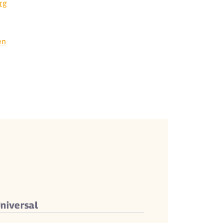
rg
en
niversal