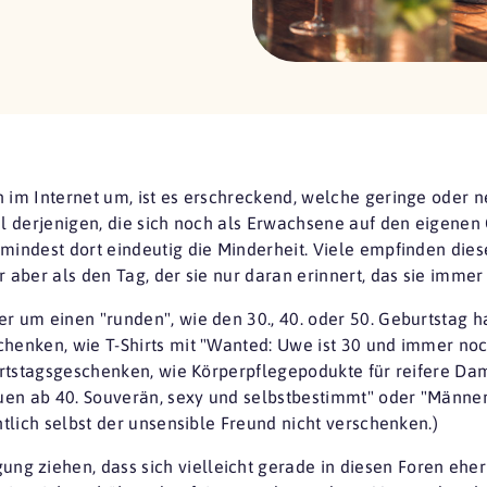
n im Internet um, ist es erschreckend, welche geringe oder 
hl derjenigen, die sich noch als Erwachsene auf den eigenen
umindest dort eindeutig die Minderheit. Viele empfinden dies
 aber als den Tag, der sie nur daran erinnert, das sie immer
r um einen "runden", wie den 30., 40. oder 50. Geburtstag han
henken, wie T-Shirts mit "Wanted: Uwe ist 30 und immer noch 
eburtstagsgeschenken, wie Körperpflegepodukte für reifere D
auen ab 40. Souverän, sexy und selbstbestimmt" oder "Männe
ntlich selbst der unsensible Freund nicht verschenken.)
 ziehen, dass sich vielleicht gerade in diesen Foren eher