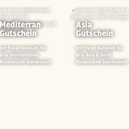
Mediterran
Asia
Gutschein
Gutschein
mit freier Auswahl für
mit freier Auswahl für
alle mediterranen
alle Asia & Sushi
Restaurants bundesweit
Restaurants bundesweit