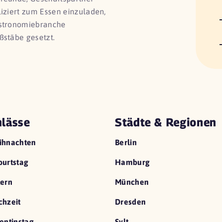
liziert zum Essen einzuladen,
astronomiebranche
ßstäbe gesetzt.
lässe
Städte & Regionen
ihnachten
Berlin
urtstag
Hamburg
ern
München
hzeit
Dresden
entinstag
Sylt