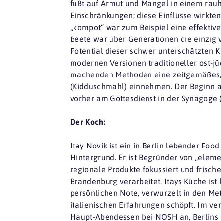
fußt auf Armut und Mangel in einem rauh
Einschränkungen; diese Einflüsse wirkten
„kompot“ war zum Beispiel eine effektive
Beete war über Generationen die einzig v
Potential dieser schwer unterschätzten K
modernen Versionen traditioneller ost-jüd
machenden Methoden eine zeitgemäßes, 
(Kidduschmahl) einnehmen. Der Beginn ab 
vorher am Gottesdienst in der Synagoge
Der Koch:
Itay Novik ist ein in Berlin lebender Foo
Hintergrund. Er ist Begründer von „elemen
regionale Produkte fokussiert und frisch
Brandenburg verarbeitet. Itays Küche ist 
persönlichen Note, verwurzelt in den Met
italienischen Erfahrungen schöpft. Im ve
Haupt-Abendessen bei NOSH an, Berlins e