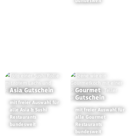
bundesweit
Asia Gutschein
Gourmet
Gutschein
mit freier Auswahl für
alle Asia & Sushi
mit freier Auswahl für
Restaurants
alle Gourmet
bundesweit
Restaurants
bundesweit