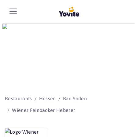
Die besten Storys
beginnen mit Yovite.
Restaurants
Hessen
Bad Soden
Wiener Feinbäcker Heberer