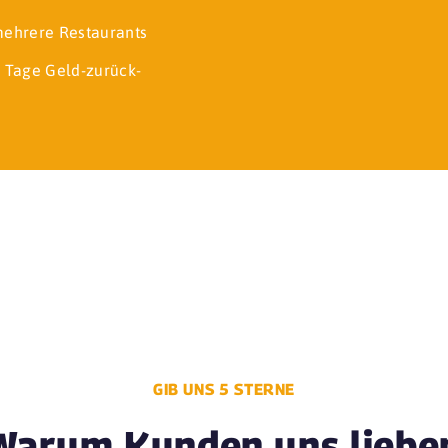
 mehrere Restaurants
 Tage Geld-zurück-
GIB UNS 5 STERNE
Warum Kunden uns liebe