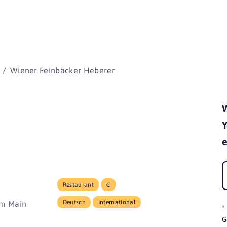
beginnen 
Wiener Feinbäcker Heberer
W
Y
e
Restaurant
€
Deutsch
International
am Main
*
G