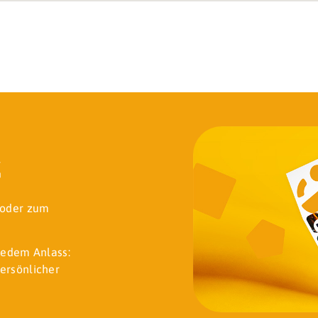
k
t oder zum
jedem Anlass:
ersönlicher