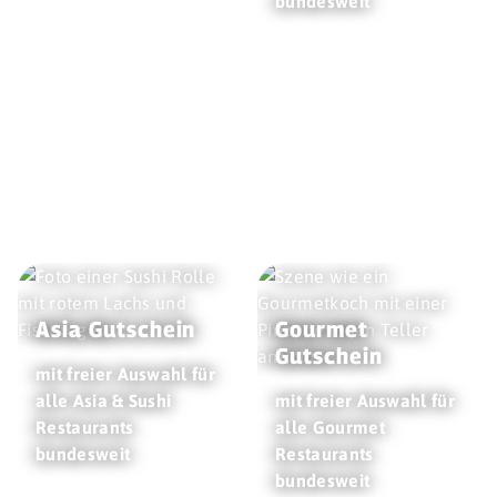
bundesweit
Asia Gutschein
Gourmet
Gutschein
mit freier Auswahl für
alle Asia & Sushi
mit freier Auswahl für
Restaurants
alle Gourmet
bundesweit
Restaurants
bundesweit