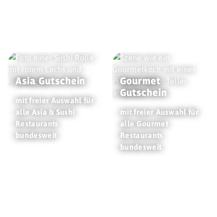
Asia Gutschein
Gourmet
Gutschein
mit freier Auswahl für
alle Asia & Sushi
mit freier Auswahl für
Restaurants
alle Gourmet
bundesweit
Restaurants
bundesweit