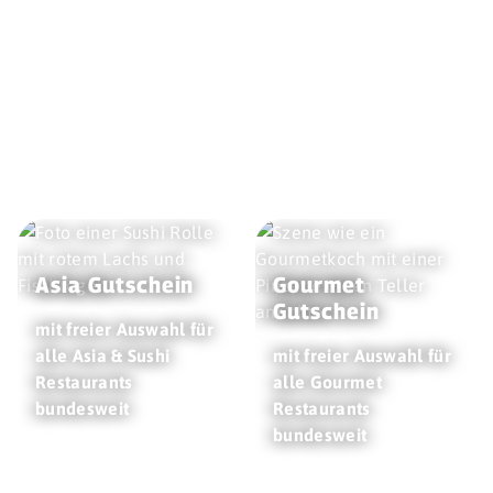
Asia Gutschein
Gourmet
Gutschein
mit freier Auswahl für
alle Asia & Sushi
mit freier Auswahl für
Restaurants
alle Gourmet
bundesweit
Restaurants
bundesweit