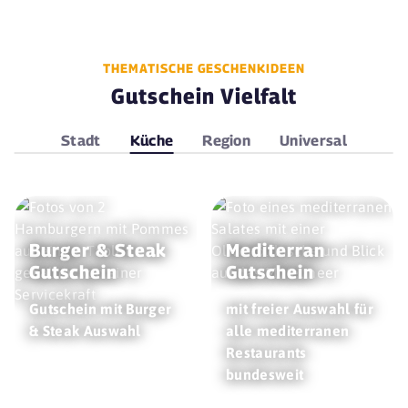
THEMATISCHE GESCHENKIDEEN
Gutschein Vielfalt
Stadt
Küche
Region
Universal
Burger & Steak
Mediterran
Gutschein
Gutschein
Gutschein mit Burger
mit freier Auswahl für
& Steak Auswahl
alle mediterranen
Restaurants
bundesweit