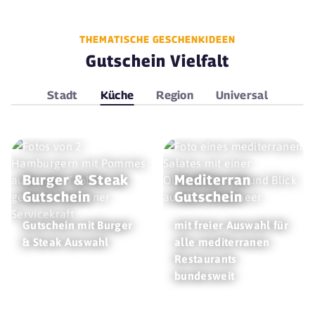
THEMATISCHE GESCHENKIDEEN
Gutschein Vielfalt
Stadt
Küche
Region
Universal
Burger & Steak
Mediterran
Gutschein
Gutschein
Gutschein mit Burger
mit freier Auswahl für
& Steak Auswahl
alle mediterranen
Restaurants
bundesweit