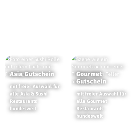
Asia Gutschein
Gourmet
Gutschein
mit freier Auswahl für
alle Asia & Sushi
mit freier Auswahl für
Restaurants
alle Gourmet
bundesweit
Restaurants
bundesweit