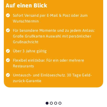
Auf einen Blick
Sofort Versand per E-Mail & Post oder zum
Wunschtermin
Für besondere Momente und zu jedem Anlass:
Große Grußkarten Auswahl mit persönlicher
Grußnachricht
Über 3 Jahre gültig
Flexibel einlösbar. Für ein oder mehrere
Restaurants
Umtausch- und Einlöseschutz. 30 Tage Geld-
zurück-Garantie