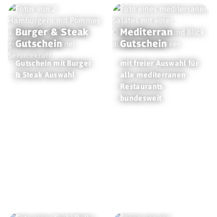
Burger & Steak
Mediterran
Gutschein
Gutschein
Gutschein mit Burger
mit freier Auswahl für
& Steak Auswahl
alle mediterranen
Restaurants
bundesweit