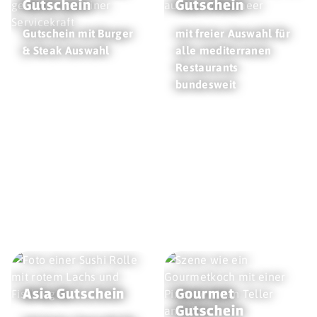
Gutschein
Gutschein
Gutschein mit Burger
mit freier Auswahl für
& Steak Auswahl
alle mediterranen
Restaurants
bundesweit
Asia Gutschein
Gourmet
Gutschein