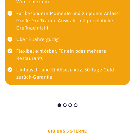
Wunschtermin
Für besondere Momente und zu jedem Anlass:
Große Grußkarten Auswahl mit persönlicher
Grußnachricht
Über 3 Jahre gültig
Flexibel einlösbar. Für ein oder mehrere
Restaurants
Umtausch- und Einlöseschutz. 30 Tage Geld-
zurück-Garantie
GIB UNS 5 STERNE