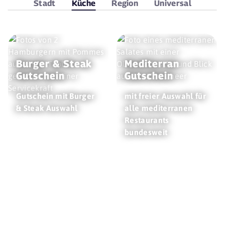
Stadt
Küche
Region
Universal
Burger & Steak
Mediterran
Gutschein
Gutschein
Gutschein mit Burger
mit freier Auswahl für
& Steak Auswahl
alle mediterranen
Restaurants
bundesweit