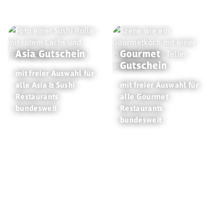
Asia Gutschein
Gourmet
Gutschein
mit freier Auswahl für
alle Asia & Sushi
mit freier Auswahl für
Restaurants
alle Gourmet
bundesweit
Restaurants
bundesweit