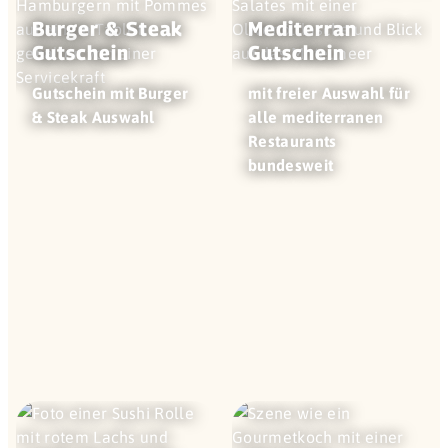
Burger & Steak
Mediterran
Gutschein
Gutschein
Gutschein mit Burger
mit freier Auswahl für
& Steak Auswahl
alle mediterranen
Restaurants
bundesweit